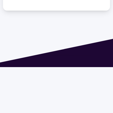
Dirección: Isidoro de María 1614 piso 6 | Tel.: 2924 1925
interno 1612 | pedeciba@pedeciba.edu.uy
Razón Social: PROGRAMA DE DESARROLLO DE LAS