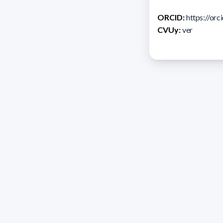
ORCID:
https://or
CVUy:
ver
Direcc
Razón