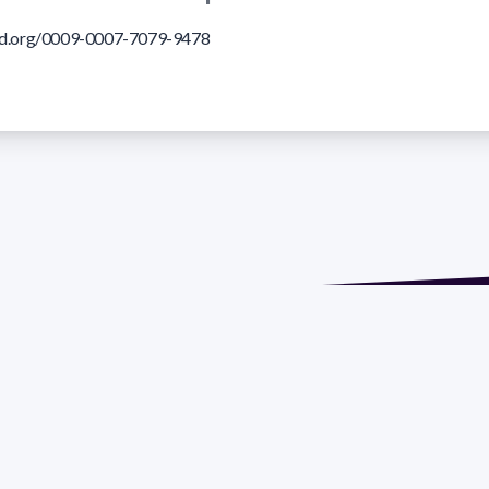
cid.org/0009-0007-7079-9478
ión: Isidoro de María 1614 piso 6 | Tel.: 2924 1925 interno 1612
 Social: PROGRAMA DE DESARROLLO DE LAS CIENCIAS BASI