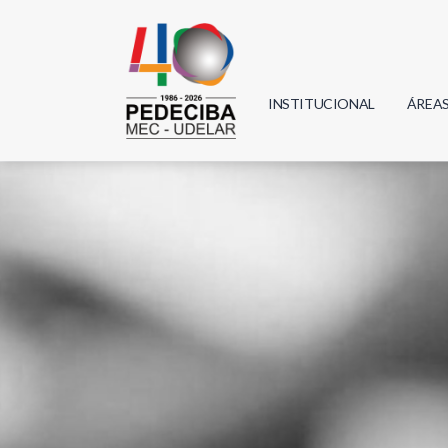
INSTITUCIONAL
ÁREA
Biolo
Física
Geoci
Infor
Mate
Quím