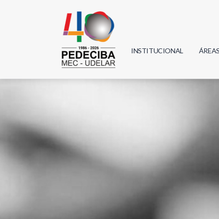
INSTITUCIONAL
ÁREA
Biolo
Física
Geoci
Infor
Mate
Quím