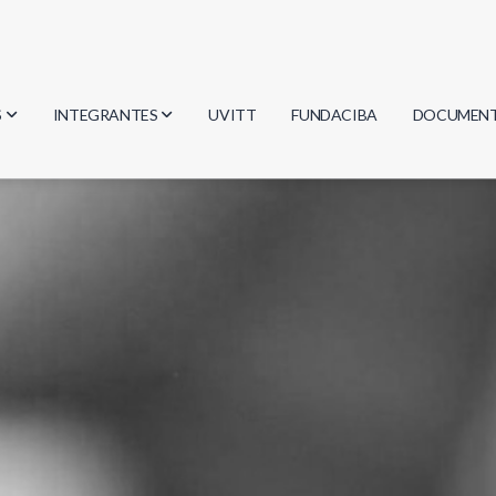
S
INTEGRANTES
UVITT
FUNDACIBA
DOCUMEN
gía
Investigadores
Actas
Estudiantes
Reglament
encias
Egresados
Document
mática
mática
ica