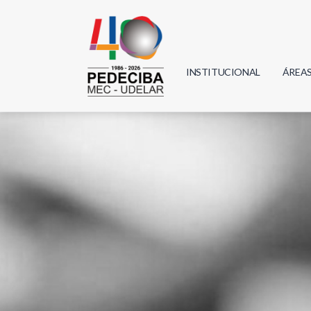
INSTITUCIONAL
ÁREA
Biolo
Física
Geoci
Infor
Mate
Quím