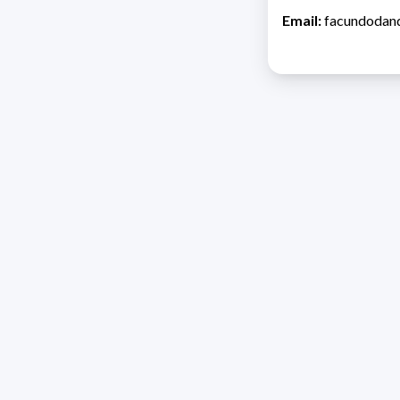
Email:
facundodan
Direcc
Razón