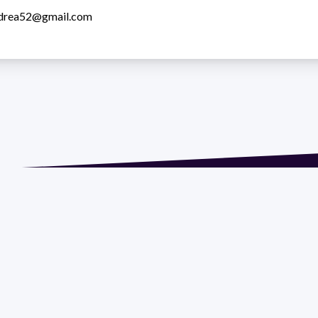
drea52@gmail.com
ión: Isidoro de María 1614 piso 6 | Tel.: 2924 1925 interno 1612
 Social: PROGRAMA DE DESARROLLO DE LAS CIENCIAS BASI