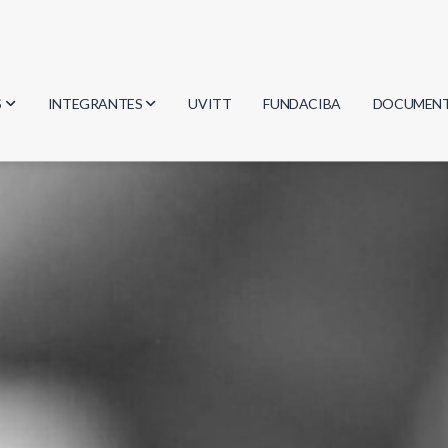
S
INTEGRANTES
UVITT
FUNDACIBA
DOCUMEN
gía
Investigadores
Actas
Estudiantes
Reglament
encias
Egresados
Document
mática
mática
ica