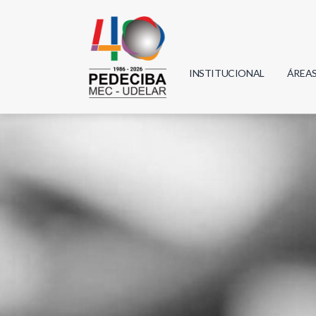
INSTITUCIONAL
ÁREA
Biolo
Física
Geoci
Infor
Mate
Quím