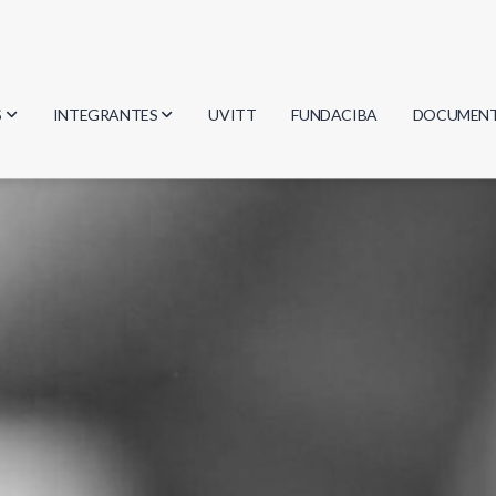
S
INTEGRANTES
UVITT
FUNDACIBA
DOCUMEN
gía
Investigadores
Actas
Estudiantes
Reglament
encias
Egresados
Document
mática
mática
ica