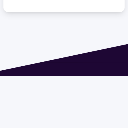
Dirección: Isidoro de María 1614 piso 6 | Tel.: 2924 1925
interno 1612 | pedeciba@pedeciba.edu.uy
Razón Social: PROGRAMA DE DESARROLLO DE LAS