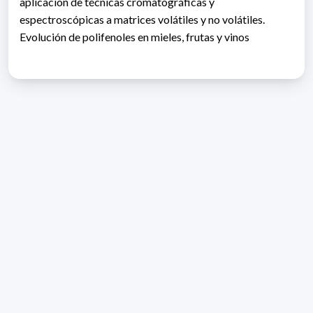
aplicación de técnicas cromatográficas y
espectroscópicas a matrices volátiles y no volátiles.
Evolución de polifenoles en mieles, frutas y vinos
Dirección: Isidoro de María 1614 piso 6 | Tel.: 2924 1925