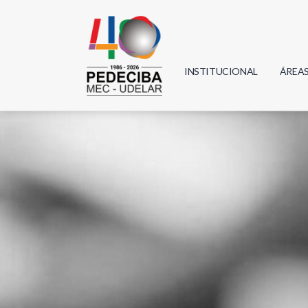
INSTITUCIONAL
ÁREA
Biolo
Física
Geoci
Infor
Mate
Quím