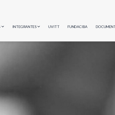
S
INTEGRANTES
UVITT
FUNDACIBA
DOCUMEN
gía
Investigadores
Actas
Estudiantes
Reglament
encias
Egresados
Document
mática
mática
ica