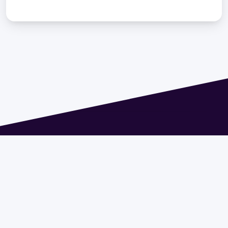
Dirección: Isidoro de María 1614 piso 6 | Tel.: 2924 1925
interno 1612 | pedeciba@pedeciba.edu.uy
Razón Social: PROGRAMA DE DESARROLLO DE LAS