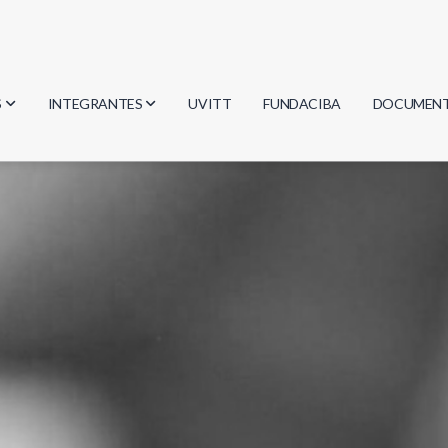
S
INTEGRANTES
UVITT
FUNDACIBA
DOCUMEN
gía
Investigadores
Actas
Estudiantes
Reglament
encias
Egresados
Document
mática
mática
ica