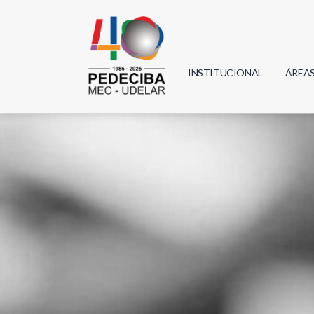
INSTITUCIONAL
ÁREA
Biolo
Física
Geoci
Infor
Mate
Quím