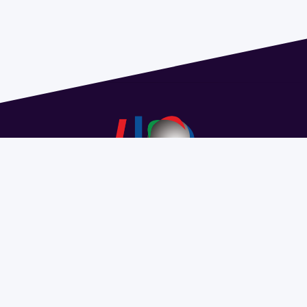
Dirección: Isidoro de María 1614 piso 6 | Tel.: 2924 1925
interno 1612 | pedeciba@pedeciba.edu.uy
Razón Social: PROGRAMA DE DESARROLLO DE LAS
CIENCIAS BASICAS PEDECIBA