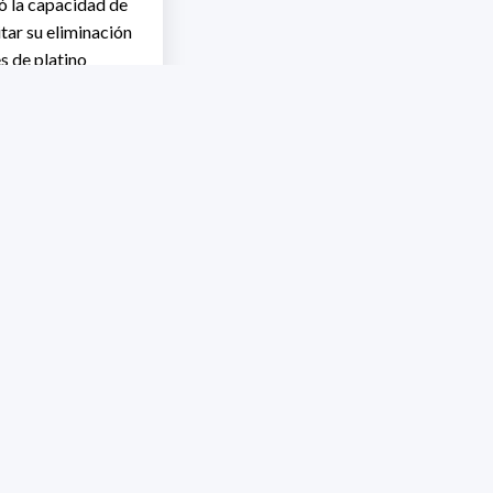
ó la capacidad de
tar su eliminación
s de platino
o con el fin de
líticos, aumentando
l hidrógeno, vector
o a partir del
 área nueva de
. Como las
dios también
das de
 vía gaseosa como
-ion así como
M y alcalina y su