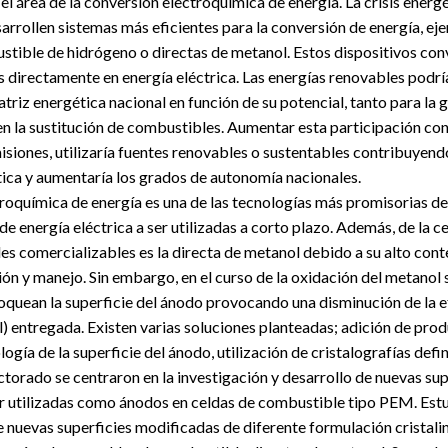
 el área de la conversión electroquímica de energía. La crisis energ
sarrollen sistemas más eficientes para la conversión de energía, ej
stible de hidrógeno o directas de metanol. Estos dispositivos conv
 directamente en energía eléctrica. Las energías renovables podrí
atriz energética nacional en función de su potencial, tanto para la
n la sustitución de combustibles. Aumentar esta participación cont
isiones, utilizaría fuentes renovables o sustentables contribuyendo
tica y aumentaría los grados de autonomía nacionales.
roquímica de energía es una de las tecnologías más promisorias de 
de energía eléctrica a ser utilizadas a corto plazo. Además, de la 
les comercializables es la directa de metanol debido a su alto con
ción y manejo. Sin embargo, en el curso de la oxidación del metanol
quean la superficie del ánodo provocando una disminución de la e
l) entregada. Existen varias soluciones planteadas; adición de pro
gía de la superficie del ánodo, utilización de cristalografías defin
torado se centraron en la investigación y desarrollo de nuevas sup
 utilizadas como ánodos en celdas de combustible tipo PEM. Estu
nuevas superficies modificadas de diferente formulación cristali