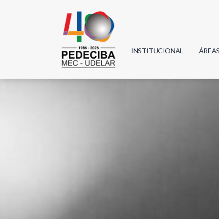
INSTITUCIONAL
ÁREA
Biolo
Física
Geoci
Infor
Mate
Quím