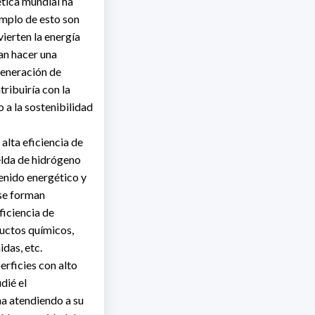
ética mundial ha
emplo de esto son
ierten la energía
an hacer una
 generación de
ribuiría con la
 a la sostenibilidad
alta eficiencia de
celda de hidrógeno
tenido energético y
 se forman
ficiencia de
ductos químicos,
idas, etc.
erficies con alto
dié el
na atendiendo a su