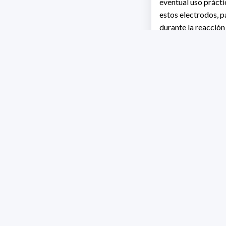
eventual uso prácti
estos electrodos, p
durante la reacción
conocidas hasta el
Asimismo, he realiz
disminuir la carga 
así el desempeño rea
Uno de los combust
energético crucial e
segundo semestre d
investigación: el 
aleaciones estudia
permiten encarar la
combustible.
Estas aleaciones t
electroquímica. En 
iniciado investigac
aplicación en tecno