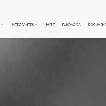
S
INTEGRANTES
UVITT
FUNDACIBA
DOCUMEN
gía
Investigadores
Actas
Estudiantes
Reglament
encias
Egresados
Document
mática
mática
ica