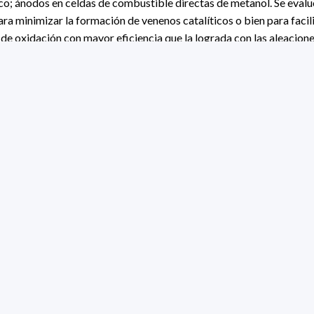
co; ánodos en celdas de combustible directas de metanol. Se evalu
ara minimizar la formación de venenos catalíticos o bien para facili
 de oxidación con mayor eficiencia que la lograda con las aleacione
 momento.
ado investigaciones sobre nuevas aleaciones soportadas en carbon
de platino y aumentar la tolerancia a la formación de venenos cata
l de la celda.
ibles más prometedores para ser utilizados en las celdas PEM es e
n la transición energética hacia la descarbonización. En este sentid
e 2012, en usufructo de un año sabático, comencé a desarrollar un
almacenamiento electroquímico de hidrógeno en hidruros metálicos
das son posibles materiales activos en baterías Ni-MH, estos estu
 conversión energética final en baterías complementarias a las cel
ienen además la ventaja de poder almacenar hidrógeno tanto por la
los últimos años he iniciado una línea en baterías recargables de Li
iones en producción de hidrógeno verde, a través de tecnologías PE
logías Power to X.