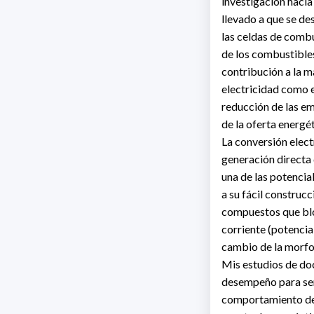
investigación hacia
llevado a que se de
las celdas de combu
de los combustibles
contribución a la m
electricidad como e
reducción de las em
de la oferta energé
La conversión elect
generación directa 
una de las potencia
a su fácil construc
compuestos que blo
corriente (potencia
cambio de la morfolo
Mis estudios de doc
desempeño para ser
comportamiento de 