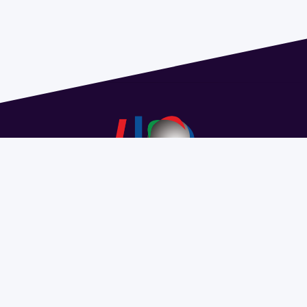
Dirección: Isidoro de María 1614 piso 6 | Tel.: 2924 1925
interno 1612 | pedeciba@pedeciba.edu.uy
Razón Social: PROGRAMA DE DESARROLLO DE LAS
CIENCIAS BASICAS PEDECIBA