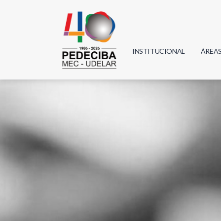
INSTITUCIONAL
ÁREA
Biolo
Física
Geoci
Infor
Mate
Quím