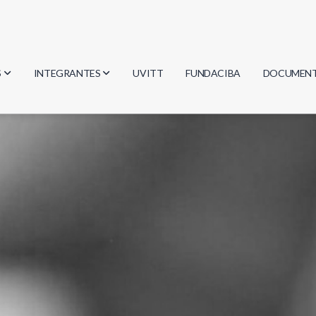
S
INTEGRANTES
UVITT
FUNDACIBA
DOCUMEN
gía
Investigadores
Actas
Estudiantes
Reglament
encias
Egresados
Document
mática
mática
ica