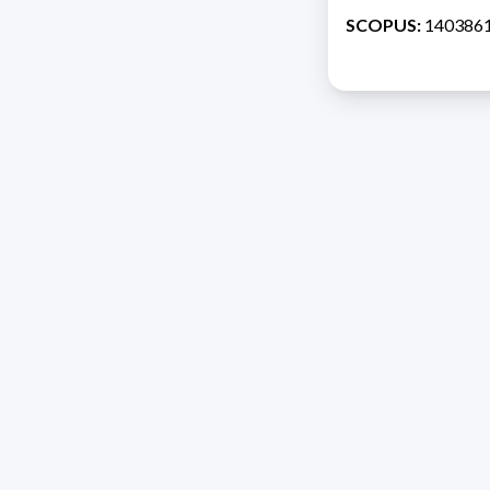
SCOPUS:
140386
Direcc
Razón