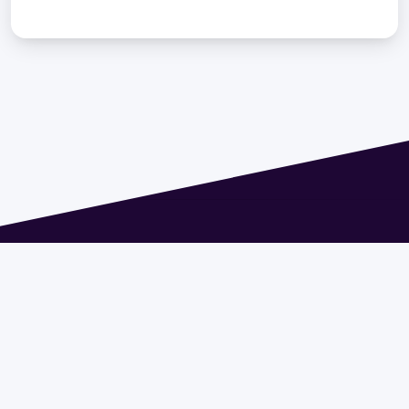
Dirección: Isidoro de María 1614 piso 6 | Tel.: 2924 1925
interno 1612 | pedeciba@pedeciba.edu.uy
Razón Social: PROGRAMA DE DESARROLLO DE LAS