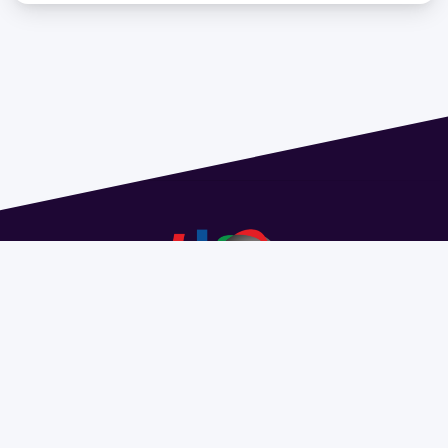
Dirección: Isidoro de María 1614 piso 6 | Tel.: 2924 1925
interno 1612 | pedeciba@pedeciba.edu.uy
Razón Social: PROGRAMA DE DESARROLLO DE LAS
CIENCIAS BASICAS PEDECIBA