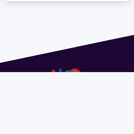
Dirección: Isidoro de María 1614 piso 6 | Tel.: 2924 1925
interno 1612 | pedeciba@pedeciba.edu.uy
Razón Social: PROGRAMA DE DESARROLLO DE LAS
CIENCIAS BASICAS PEDECIBA