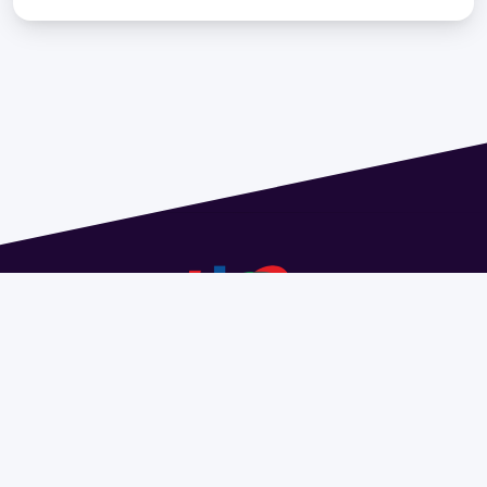
Dirección: Isidoro de María 1614 piso 6 | Tel.: 2924 1925
interno 1612 | pedeciba@pedeciba.edu.uy
Razón Social: PROGRAMA DE DESARROLLO DE LAS
CIENCIAS BASICAS PEDECIBA