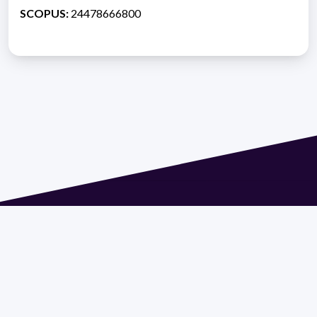
SCOPUS:
24478666800
Dirección: Isidoro de María 1614 piso 6 | Tel.: 2924 1925
interno 1612 | pedeciba@pedeciba.edu.uy