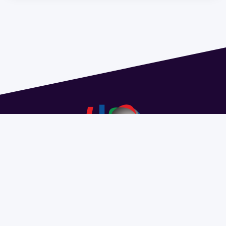
Dirección: Isidoro de María 1614 piso 6 | Tel.: 2924 1925
interno 1612 | pedeciba@pedeciba.edu.uy
Razón Social: PROGRAMA DE DESARROLLO DE LAS
CIENCIAS BASICAS PEDECIBA