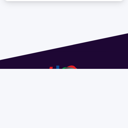
Dirección: Isidoro de María 1614 piso 6 | Tel.: 2924 1925
interno 1612 | pedeciba@pedeciba.edu.uy
Razón Social: PROGRAMA DE DESARROLLO DE LAS
CIENCIAS BASICAS PEDECIBA