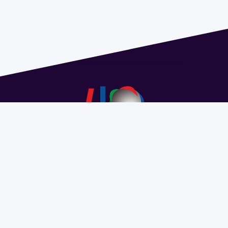
Dirección: Isidoro de María 1614 piso 6 | Tel.: 2924 1925
interno 1612 | pedeciba@pedeciba.edu.uy
Razón Social: PROGRAMA DE DESARROLLO DE LAS
CIENCIAS BASICAS PEDECIBA