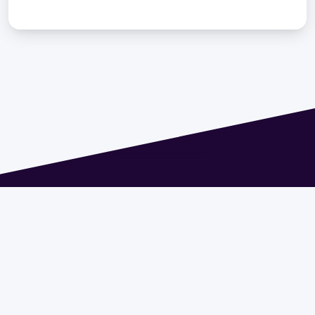
Dirección: Isidoro de María 1614 piso 6 | Tel.: 2924 1925
interno 1612 | pedeciba@pedeciba.edu.uy
Razón Social: PROGRAMA DE DESARROLLO DE LAS