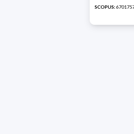
SCOPUS:
670175
Direcc
Razón