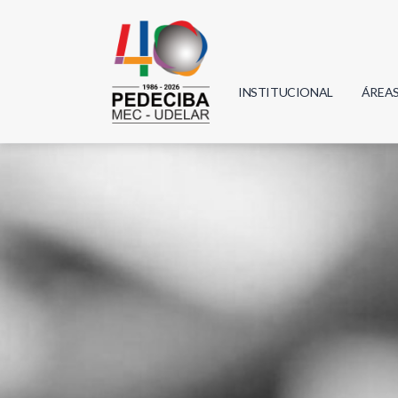
INSTITUCIONAL
ÁREA
Biolo
Física
Geoci
Infor
Mate
Quím