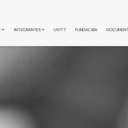
S
INTEGRANTES
UVITT
FUNDACIBA
DOCUMEN
gía
Investigadores
Actas
Estudiantes
Reglament
encias
Egresados
Document
mática
mática
ica