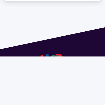
Dirección: Isidoro de María 1614 piso 6 | Tel.: 2924 1925
interno 1612 | pedeciba@pedeciba.edu.uy
Razón Social: PROGRAMA DE DESARROLLO DE LAS
CIENCIAS BASICAS PEDECIBA