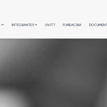
S
INTEGRANTES
UVITT
FUNDACIBA
DOCUMEN
gía
Investigadores
Actas
Estudiantes
Reglament
encias
Egresados
Document
mática
mática
ica