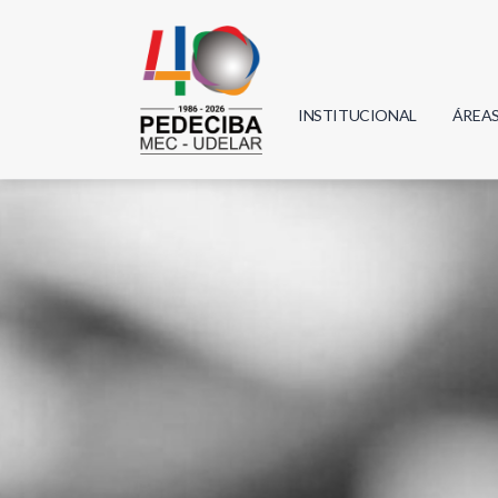
INSTITUCIONAL
ÁREA
Biolo
Física
Geoci
Infor
Mate
Quím