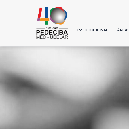
INSTITUCIONAL
ÁREA
Biolo
Física
Geoci
Infor
Mate
Quím