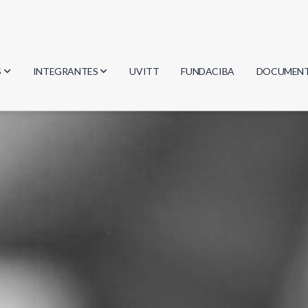
S
INTEGRANTES
UVITT
FUNDACIBA
DOCUMEN
gía
Investigadores
Actas
Estudiantes
Reglament
encias
Egresados
Document
mática
mática
ica