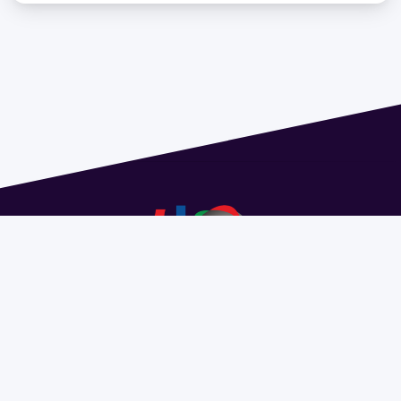
Dirección: Isidoro de María 1614 piso 6 | Tel.: 2924 1925
interno 1612 | pedeciba@pedeciba.edu.uy
Razón Social: PROGRAMA DE DESARROLLO DE LAS
CIENCIAS BASICAS PEDECIBA