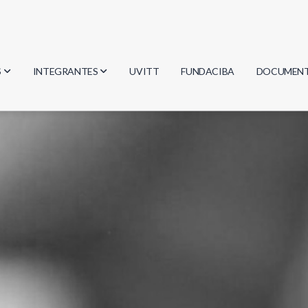
S
INTEGRANTES
UVITT
FUNDACIBA
DOCUMEN
gía
Investigadores
Actas
Estudiantes
Reglament
encias
Egresados
Document
mática
mática
ica