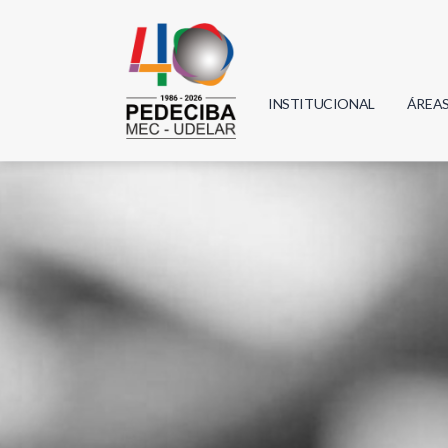
INSTITUCIONAL
ÁREA
Biolo
Física
Geoci
Infor
Mate
Quím