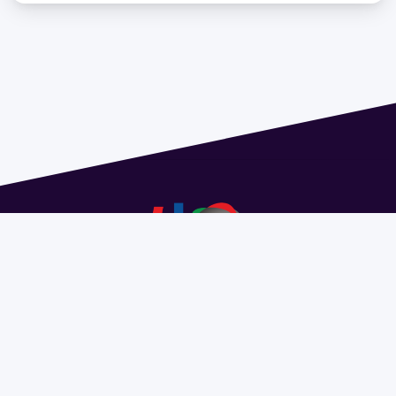
Dirección: Isidoro de María 1614 piso 6 | Tel.: 2924 1925
interno 1612 | pedeciba@pedeciba.edu.uy
Razón Social: PROGRAMA DE DESARROLLO DE LAS
CIENCIAS BASICAS PEDECIBA