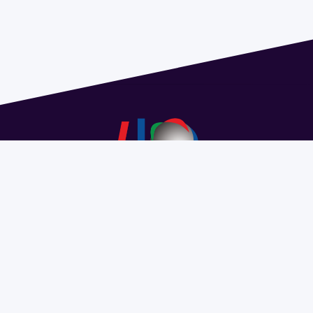
Dirección: Isidoro de María 1614 piso 6 | Tel.: 2924 1925
interno 1612 | pedeciba@pedeciba.edu.uy
Razón Social: PROGRAMA DE DESARROLLO DE LAS
CIENCIAS BASICAS PEDECIBA