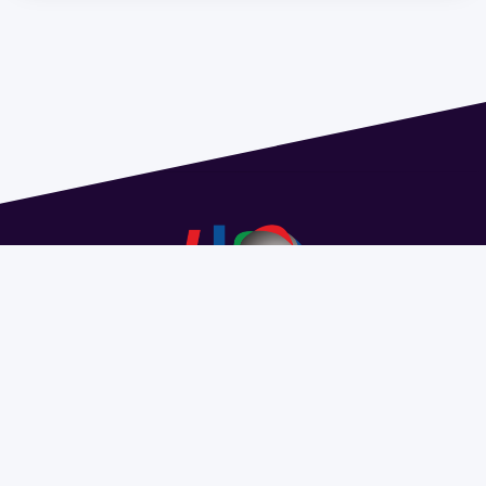
Dirección: Isidoro de María 1614 piso 6 | Tel.: 2924 1925
interno 1612 | pedeciba@pedeciba.edu.uy
Razón Social: PROGRAMA DE DESARROLLO DE LAS
CIENCIAS BASICAS PEDECIBA