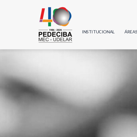
INSTITUCIONAL
ÁREA
Biolo
Física
Geoci
Infor
Mate
Quím