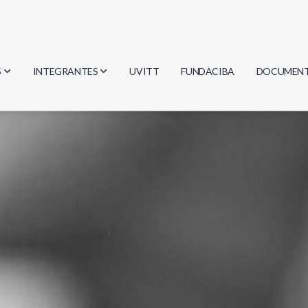
S
INTEGRANTES
UVITT
FUNDACIBA
DOCUMEN
gía
Investigadores
Actas
Estudiantes
Reglament
encias
Egresados
Document
mática
mática
ica