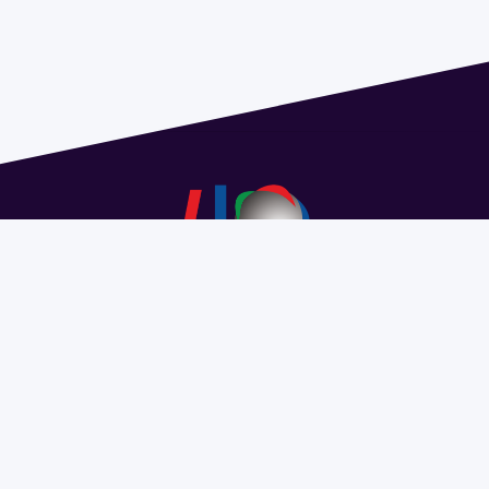
Dirección: Isidoro de María 1614 piso 6 | Tel.: 2924 1925
interno 1612 | pedeciba@pedeciba.edu.uy
Razón Social: PROGRAMA DE DESARROLLO DE LAS
CIENCIAS BASICAS PEDECIBA