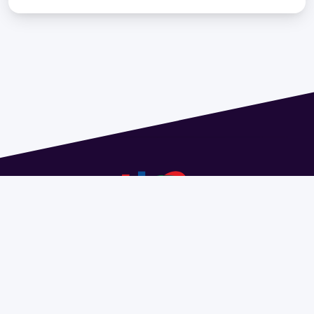
Dirección: Isidoro de María 1614 piso 6 | Tel.: 2924 1925
interno 1612 | pedeciba@pedeciba.edu.uy
Razón Social: PROGRAMA DE DESARROLLO DE LAS
CIENCIAS BASICAS PEDECIBA