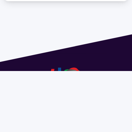
Dirección: Isidoro de María 1614 piso 6 | Tel.: 2924 1925
interno 1612 | pedeciba@pedeciba.edu.uy
Razón Social: PROGRAMA DE DESARROLLO DE LAS
CIENCIAS BASICAS PEDECIBA