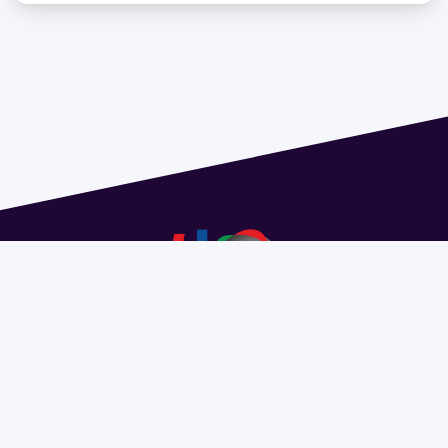
Dirección: Isidoro de María 1614 piso 6 | Tel.: 2924 1925
interno 1612 | pedeciba@pedeciba.edu.uy
Razón Social: PROGRAMA DE DESARROLLO DE LAS
CIENCIAS BASICAS PEDECIBA