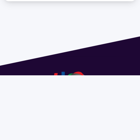
Dirección: Isidoro de María 1614 piso 6 | Tel.: 2924 1925
interno 1612 | pedeciba@pedeciba.edu.uy
Razón Social: PROGRAMA DE DESARROLLO DE LAS
CIENCIAS BASICAS PEDECIBA