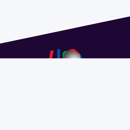
Dirección: Isidoro de María 1614 piso 6 | Tel.: 2924 1925
interno 1612 | pedeciba@pedeciba.edu.uy
Razón Social: PROGRAMA DE DESARROLLO DE LAS
CIENCIAS BASICAS PEDECIBA