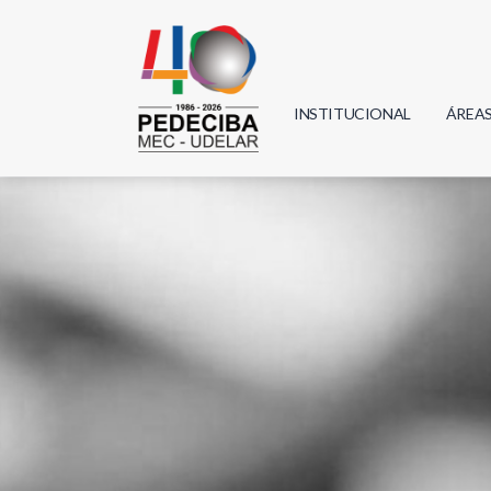
INSTITUCIONAL
ÁREA
Biolo
Física
Geoci
Infor
Mate
Quím