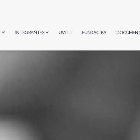
S
INTEGRANTES
UVITT
FUNDACIBA
DOCUMEN
gía
Investigadores
Actas
Estudiantes
Reglament
encias
Egresados
Document
mática
mática
ica