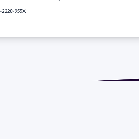
-2228-955X.
ión: Isidoro de María 1614 piso 6 | Tel.: 2924 1925 interno 1612
 Social: PROGRAMA DE DESARROLLO DE LAS CIENCIAS BASI