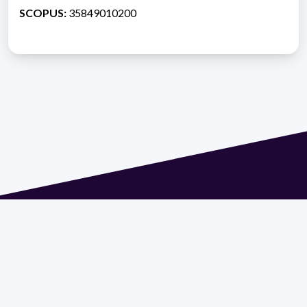
SCOPUS:
35849010200
Dirección: Isidoro de María 1614 piso 6 | Tel.: 2924 1925
interno 1612 | pedeciba@pedeciba.edu.uy