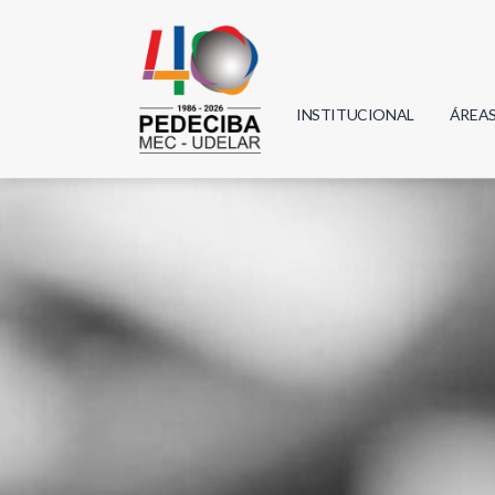
INSTITUCIONAL
ÁREA
Biolo
Física
Geoci
Infor
Mate
Quím