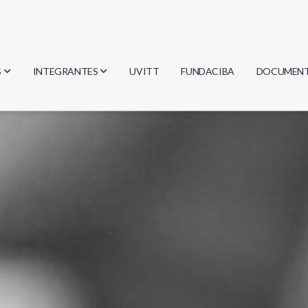
S
INTEGRANTES
UVITT
FUNDACIBA
DOCUMEN
gía
Investigadores
Actas
Estudiantes
Reglament
encias
Egresados
Document
mática
mática
ica