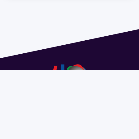
Dirección: Isidoro de María 1614 piso 6 | Tel.: 2924 1925
interno 1612 | pedeciba@pedeciba.edu.uy
Razón Social: PROGRAMA DE DESARROLLO DE LAS
CIENCIAS BASICAS PEDECIBA