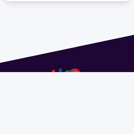
Dirección: Isidoro de María 1614 piso 6 | Tel.: 2924 1925
interno 1612 | pedeciba@pedeciba.edu.uy
Razón Social: PROGRAMA DE DESARROLLO DE LAS
CIENCIAS BASICAS PEDECIBA