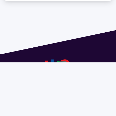
Dirección: Isidoro de María 1614 piso 6 | Tel.: 2924 1925
interno 1612 | pedeciba@pedeciba.edu.uy
Razón Social: PROGRAMA DE DESARROLLO DE LAS
CIENCIAS BASICAS PEDECIBA