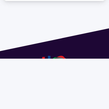
Dirección: Isidoro de María 1614 piso 6 | Tel.: 2924 1925
interno 1612 | pedeciba@pedeciba.edu.uy
Razón Social: PROGRAMA DE DESARROLLO DE LAS
CIENCIAS BASICAS PEDECIBA