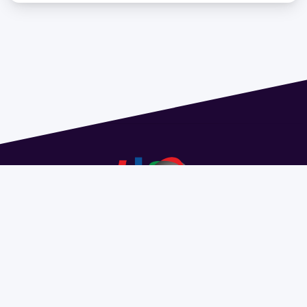
Dirección: Isidoro de María 1614 piso 6 | Tel.: 2924 1925
interno 1612 | pedeciba@pedeciba.edu.uy
Razón Social: PROGRAMA DE DESARROLLO DE LAS
CIENCIAS BASICAS PEDECIBA