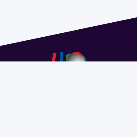
Dirección: Isidoro de María 1614 piso 6 | Tel.: 2924 1925
interno 1612 | pedeciba@pedeciba.edu.uy
Razón Social: PROGRAMA DE DESARROLLO DE LAS
CIENCIAS BASICAS PEDECIBA