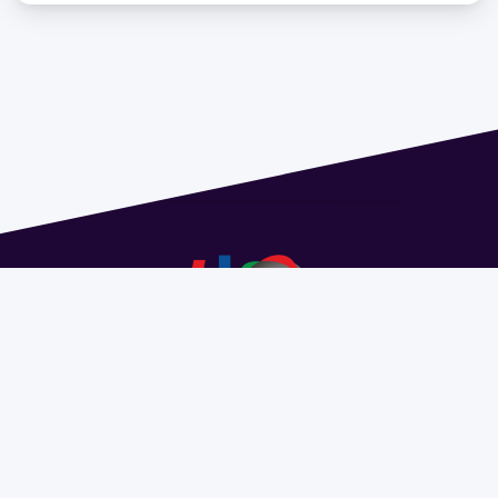
Dirección: Isidoro de María 1614 piso 6 | Tel.: 2924 1925
interno 1612 | pedeciba@pedeciba.edu.uy
Razón Social: PROGRAMA DE DESARROLLO DE LAS
CIENCIAS BASICAS PEDECIBA