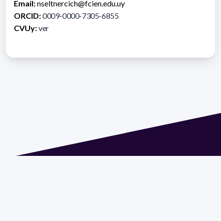
Email:
nseltnercich@fcien.edu.uy
ORCID:
0009-0000-7305-6855
CVUy:
ver
Dirección: Isidoro de María 1614 piso 6 | Tel.: 2924 1925